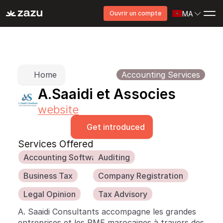
MA
Ouvrir un compte
Home
Accounting Services
A.Saaidi et Associes
website
Get introduced
Services Offered
Accounting Software
Auditing
Business Tax
Company Registration
Legal Opinion
Tax Advisory
A. Saaidi Consultants accompagne les grandes 
entreprises et les PME marocaines à travers des 