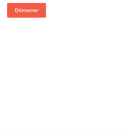
Z
a
z
u
.
Démarrer