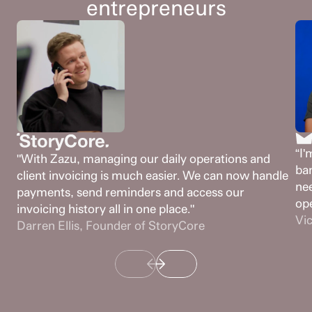
entrepreneurs
“I'
"With Zazu, managing our daily operations and 
ban
client invoicing is much easier. We can now handle 
nee
payments, send reminders and access our 
ope
invoicing history all in one place."
Vi
Darren Ellis, Founder of StoryCore