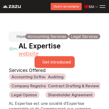
MA
Ouvrir un compte
Home
Accounting Services
Legal Services
AL Expertise
website
Get introduced
Services Offered
Accounting Software
Auditing
Company Registration
Contract Drafting & Review
Legal Opinion
Shareholder Agreement
AL Expertise est une société d’Expertise 
comptable et de Commissariat aux comptes, 