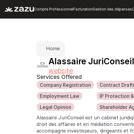
Compte Professionnel
Facturation
Gestion des dépenses
C
Home
Alassaire JuriConsei
website
Services Offered
Company Registration
Contract Draft
Employment Law
IP Protection &
Legal Opinion
Shareholder A
Alassaire JuriConseil est un cabinet juridiq
droit des affaires et en médiation conventi
accompagne investisseurs, dirigeants et f