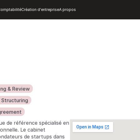
omptabilité
Création d'entreprise
A propos
l
ing & Review
 Structuring
greement
ue de référence spécialisé en 
onnelle. Le cabinet 
ondateurs de startups dans 