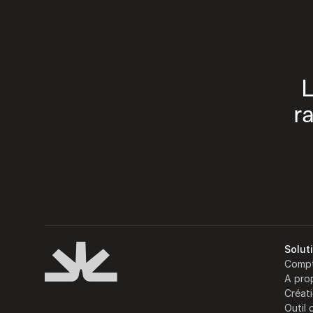
L
r
Solut
Compt
A pro
Créati
Outil 