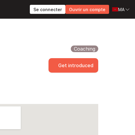
Se connecter
Ouvrir un compte
MA
Coaching
Get introduced