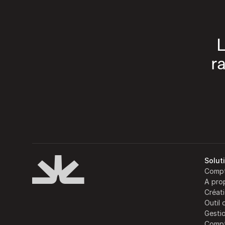
L
r
Solut
Compt
A pro
Créati
Outil 
Gesti
Compt