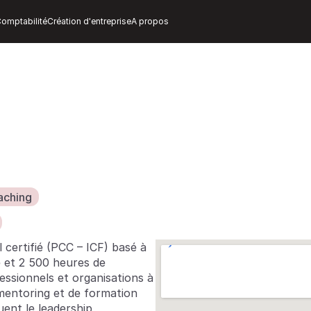
omptabilité
Création d'entreprise
A propos
aching
certifié (PCC – ICF) basé à 
 et 2 500 heures de 
essionnels et organisations à 
entoring et de formation 
ent le leadership, 