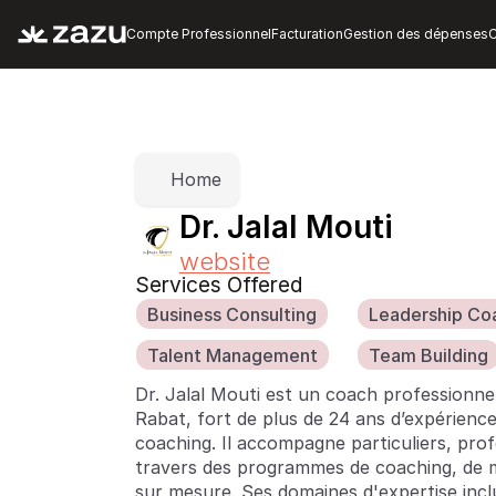
Compte Professionnel
Facturation
Gestion des dépenses
C
Home
Dr. Jalal Mouti
website
Services Offered
Business Consulting
Leadership Co
Talent Management
Team Building
Dr. Jalal Mouti est un coach professionnel 
Rabat, fort de plus de 24 ans d’expérience
coaching. Il accompagne particuliers, prof
travers des programmes de coaching, de m
sur mesure. Ses domaines d'expertise inclu